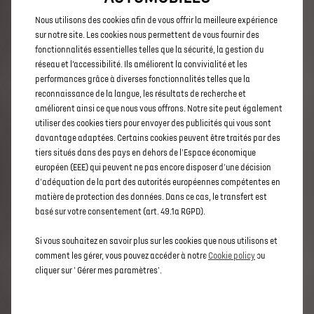
qui vous ressemble.
Nous utilisons des cookies afin de vous offrir la meilleure expérience
sur notre site. Les cookies nous permettent de vous fournir des
fonctionnalités essentielles telles que la sécurité, la gestion du
LES DIMENSIONS
réseau et l’accessibilité. Ils améliorent la convivialité et les
performances grâce à diverses fonctionnalités telles que la
Votre véhicule mesure une longueur de 4593 mm, une
reconnaissance de la langue, les résultats de recherche et
largeur de 1891 mm avec rétros extérieurs repliés, et
améliorent ainsi ce que nous vous offrons. Notre site peut également
une hauteur de 1637 mm. Le SUV hybride offre un
utiliser des cookies tiers pour envoyer des publicités qui vous sont
volume de coffre spacieux avec 555L. Votre véhicule
dispose aussi de nombreux espaces de rangement pour
davantage adaptées. Certains cookies peuvent être traités par des
plus de praticité et de confort.
tiers situés dans des pays en dehors de l'Espace économique
européen (EEE) qui peuvent ne pas encore disposer d'une décision
d'adéquation de la part des autorités européennes compétentes en
LES ÉQUIPEMENTS
matière de protection des données. Dans ce cas, le transfert est
basé sur votre consentement (art. 49.1a RGPD).
Afin de vous garantir toujours plus de bien-être et de
sécurité, votre SUV dispose d’une série d’équipements
Si vous souhaitez en savoir plus sur les cookies que nous utilisons et
en fonction de la version choisie : l’accès et le
comment les gérer, vous pouvez accéder à notre
Cookie policy
ou
démarrage Mains libres, le Pack Advanced Safety, le
cliquer sur ' Gérer mes paramètres'.
freinage d’urgence automatique, le nouveau système
d’Infotainment DS IRIS SYSTEM, la nouvelle signature
lumineuse DS PIXED LED 3.0 et la nouvelle motorisation