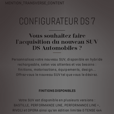
MENTION_TRANSVERSE_CONTENT
CONFIGURATEUR DS 7
Vous souhaitez faire
l’acquisition du nouveau SUV
DS Automobiles ?
Personnalisez votre nouveau SUV, disponible en hybride
rechargeable, selon vos attentes et vos besoins :
finitions, motorisations, équipements, design…
Offrez-vous le nouveau SUV tel que vous le désirez.
FINITIONS DISPONIBLES
Votre SUV est disponible en plusieurs versions :
BASTILLE, PERFORMANCE LINE, PERFORMANCE LINE +,
RIVOLI et OPERA ainsi qu’en édition limitée E-TENSE 4x4