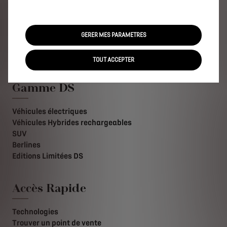
Haute Performance E-TENSE 360 chevaux avec ses 4
roues motrices.
GERER MES PARAMETRES
TOUT ACCEPTER
Gamme DS
Véhicules électriques
Véhicules Hybrides rechargeables
SUV
Berlines
Editions Limitées DS
Accès Rapide
Technologies
Trouver un point de vente