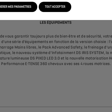
GERER MES PARAMETRES
TOUT ACCEPTER
LES ÉQUIPEMENTS
 de vous garantir toujours plus de bien-être et de sécurité, votr
 d’une série d’équipements en fonction de la version choisie : l’
marrage Mains libres, le Pack Advanced Safety, le freinage d’u
tique, le nouveau système d’Infotainment DS IRIS SYSTEM, la n
ature lumineuse DS PIXED LED 3.0 et la nouvelle motorisation 
Performance E-TENSE 360 chevaux avec ses 4 roues motrices.