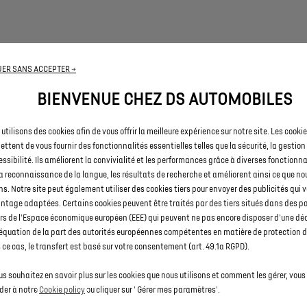
UN DESIGN INTÉRIEUR ET EXTÉRIEUR QUI VOUS RESSEMBLE
ER SANS ACCEPTER →
BIENVENUE CHEZ DS AUTOMOBILES
e nouveau SUV est personnalisable à souhait grâce à de nombr
s de personnalisation : choix de l’ambiance intérieure, de la cou
e des jantes. Sublimez votre véhicule et faites-en la voiture qu
utilisons des cookies afin de vous offrir la meilleure expérience sur notre site. Les cooki
ressemble.
ttent de vous fournir des fonctionnalités essentielles telles que la sécurité, la gestion
essibilité. Ils améliorent la convivialité et les performances grâce à diverses fonctionna
a reconnaissance de la langue, les résultats de recherche et améliorent ainsi ce que no
ns. Notre site peut également utiliser des cookies tiers pour envoyer des publicités qui 
ntage adaptées. Certains cookies peuvent être traités par des tiers situés dans des p
LES DIMENSIONS
rs de l'Espace économique européen (EEE) qui peuvent ne pas encore disposer d'une dé
équation de la part des autorités européennes compétentes en matière de protection 
ce cas, le transfert est basé sur votre consentement (art. 49.1a RGPD).
éhicule mesure une longueur de 4593 mm, une largeur de 1891
 extérieurs repliés, et une hauteur de 1637 mm. Le SUV hybride o
us souhaitez en savoir plus sur les cookies que nous utilisons et comment les gérer, vou
ume de coffre spacieux avec 555L. Votre véhicule dispose auss
der à notre
Cookie policy
ou cliquer sur ' Gérer mes paramètres'.
breux espaces de rangement pour plus de praticité et de conf