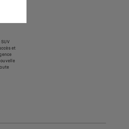
e SUV
accès et
rgence
ouvelle
Haute