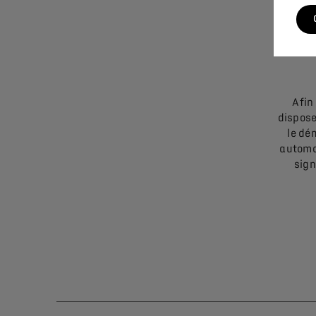
Afin
dispose
le dé
automa
sign