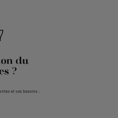
7
tion du
es ?
ntes et vos besoins :