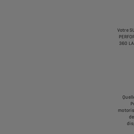
Votre S
PERFOR
360 LA
Quell
P
motoris
de
dis