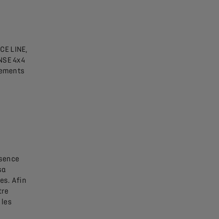
CE LINE,
NSE 4x4
pements
.
ssence
sa
es. Afin
tre
 les