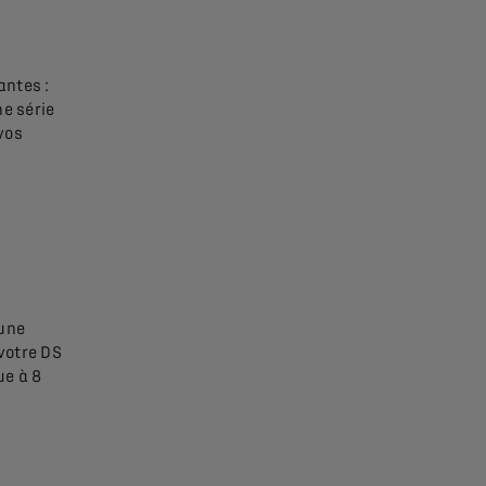
antes :
e série
vos
 une
votre DS
ue à 8