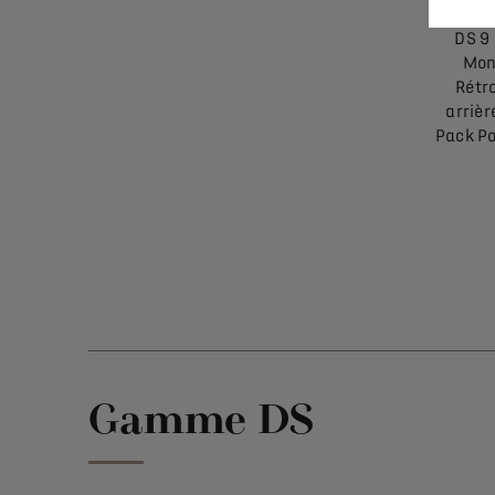
DS 9 
Mont
Rétr
arrièr
Pack Po
Gamme DS