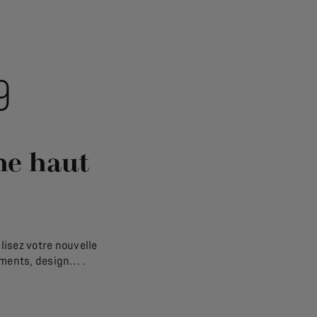
9
ine haut
lisez votre nouvelle
pements, design… .