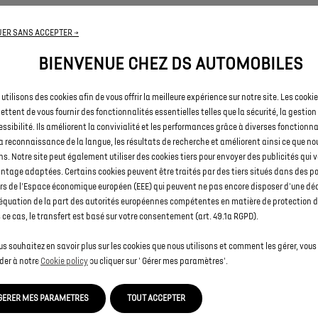
UN DESIGN INTÉRIEUR ET EXTÉRIEUR QUI VOUS RESSEMBLE
ER SANS ACCEPTER →
re DS 9 est personnalisable à souhait grâce à toutes les option
BIENVENUE CHEZ DS AUTOMOBILES
alisation disponibles : choix de l’ambiance intérieure, de la co
la carrosserie et du toit ou encore des jantes.
utilisons des cookies afin de vous offrir la meilleure expérience sur notre site. Les cooki
ttent de vous fournir des fonctionnalités essentielles telles que la sécurité, la gestion
essibilité. Ils améliorent la convivialité et les performances grâce à diverses fonctionna
a reconnaissance de la langue, les résultats de recherche et améliorent ainsi ce que no
ns. Notre site peut également utiliser des cookies tiers pour envoyer des publicités qui 
LES DIMENSIONS
ntage adaptées. Certains cookies peuvent être traités par des tiers situés dans des p
rs de l'Espace économique européen (EEE) qui peuvent ne pas encore disposer d'une dé
e DS 9 mesure une longueur de 4934mm, une largeur de 1932mm
équation de la part des autorités européennes compétentes en matière de protection 
 extérieurs repliés, et une hauteur de 1460mm. Pour plus de conf
ce cas, le transfert est basé sur votre consentement (art. 49.1a RGPD).
rline rechargeable offre un volume de coffre généreux avec 51
us souhaitez en savoir plus sur les cookies que nous utilisons et comment les gérer, vou
der à notre
Cookie policy
ou cliquer sur ' Gérer mes paramètres'.
GERER MES PARAMETRES
TOUT ACCEPTER
LES ÉQUIPEMENTS