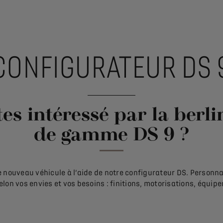
CONFIGURATEUR DS 
es intéressé par la berl
de gamme DS 9 ?
 nouveau véhicule à l’aide de notre configurateur DS. Personna
elon vos envies et vos besoins : finitions, motorisations, équi