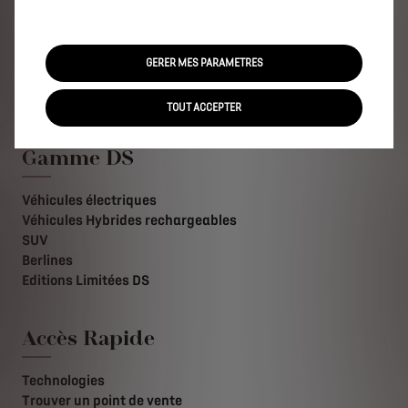
Haute Performance E-TENSE 360 chevaux avec ses 4
roues motrices.
GERER MES PARAMETRES
TOUT ACCEPTER
Gamme DS
Véhicules électriques
Véhicules Hybrides rechargeables
SUV
Berlines
Editions Limitées DS
Accès Rapide
Technologies
Trouver un point de vente