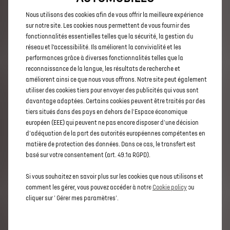
qui vous ressemble.
Nous utilisons des cookies afin de vous offrir la meilleure expérience
sur notre site. Les cookies nous permettent de vous fournir des
fonctionnalités essentielles telles que la sécurité, la gestion du
LES DIMENSIONS
réseau et l’accessibilité. Ils améliorent la convivialité et les
performances grâce à diverses fonctionnalités telles que la
Votre véhicule mesure une longueur de 4593 mm, une
reconnaissance de la langue, les résultats de recherche et
largeur de 1891 mm avec rétros extérieurs repliés, et
améliorent ainsi ce que nous vous offrons. Notre site peut également
une hauteur de 1637 mm. Le SUV hybride offre un
utiliser des cookies tiers pour envoyer des publicités qui vous sont
volume de coffre spacieux avec 555L. Votre véhicule
dispose aussi de nombreux espaces de rangement pour
davantage adaptées. Certains cookies peuvent être traités par des
plus de praticité et de confort.
tiers situés dans des pays en dehors de l'Espace économique
européen (EEE) qui peuvent ne pas encore disposer d'une décision
d'adéquation de la part des autorités européennes compétentes en
LES ÉQUIPEMENTS
matière de protection des données. Dans ce cas, le transfert est
basé sur votre consentement (art. 49.1a RGPD).
Afin de vous garantir toujours plus de bien-être et de
sécurité, votre SUV dispose d’une série d’équipements
Si vous souhaitez en savoir plus sur les cookies que nous utilisons et
en fonction de la version choisie : l’accès et le
comment les gérer, vous pouvez accéder à notre
Cookie policy
ou
démarrage Mains libres, le Pack Advanced Safety, le
cliquer sur ' Gérer mes paramètres'.
freinage d’urgence automatique, le nouveau système
d’Infotainment DS IRIS SYSTEM, la nouvelle signature
lumineuse DS PIXED LED 3.0 et la nouvelle motorisation