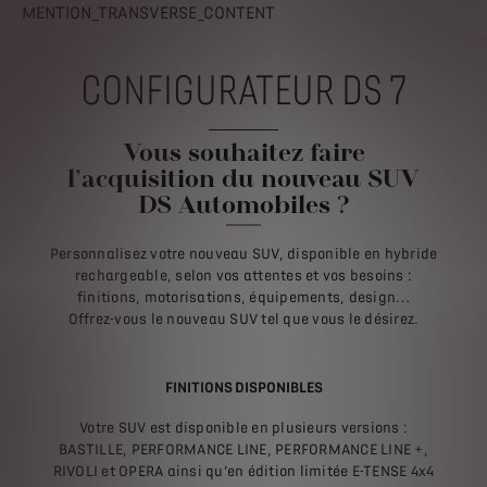
MENTION_TRANSVERSE_CONTENT
CONFIGURATEUR DS 7
Vous souhaitez faire
l’acquisition du nouveau SUV
DS Automobiles ?
Personnalisez votre nouveau SUV, disponible en hybride
rechargeable, selon vos attentes et vos besoins :
finitions, motorisations, équipements, design…
Offrez-vous le nouveau SUV tel que vous le désirez.
FINITIONS DISPONIBLES
Votre SUV est disponible en plusieurs versions :
BASTILLE, PERFORMANCE LINE, PERFORMANCE LINE +,
RIVOLI et OPERA ainsi qu’en édition limitée E-TENSE 4x4