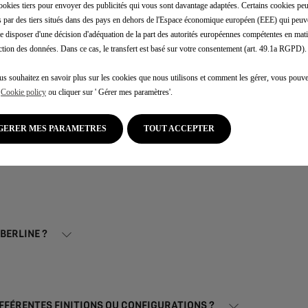
 les questions les plus 
ookies tiers pour envoyer des publicités qui vous sont davantage adaptées. Certains cookies peu
és par des tiers situés dans des pays en dehors de l'Espace économique européen (EEE) qui peuv
e disposer d'une décision d'adéquation de la part des autorités européennes compétentes en mati
ction des données. Dans ce cas, le transfert est basé sur votre consentement (art. 49.1a RGPD).
us souhaitez en savoir plus sur les cookies que nous utilisons et comment les gérer, vous pouve
e
Cookie policy
ou cliquer sur ' Gérer mes paramètres'.
GERER MES PARAMETRES
TOUT ACCEPTER
 BERLINE ?
IFFÉRENTES FINITIONS OU CONFIGURATIONS ?