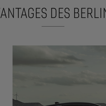
VANTAGES DES BERLI
n intérieur haut de gamme,
conçu
Des fonctionnalités de s
vec des matériaux nobles inédits
d’aide à la conduite telle