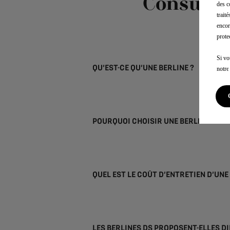
Consultez
des c
trait
encor
prote
Si vo
QU’EST-CE QU’UNE BERLINE ?
notr
POURQUOI CHOISIR UNE BERLINE ?
QUEL EST LE COÛT D’ENTRETIEN D’UNE
LES BERLINES DS PROPOSENT-ELLES D