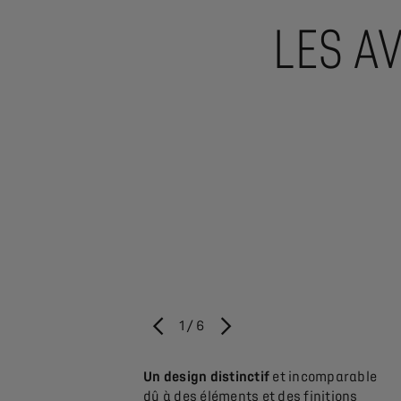
LES A
1
/
6
PRÉCÉDENT
SUIVANT
français
représentatif
Un design distinctif
et incomparable
U
e l’excellence
dû à des éléments et des finitions
a