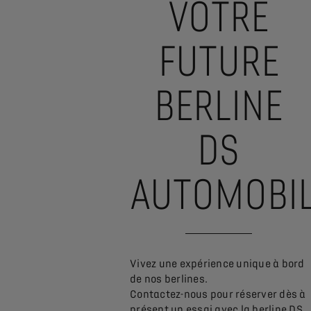
VOTRE
FUTURE
BERLINE
DS
AUTOMOBI
Vivez une expérience unique à bord
de nos berlines.
Contactez-nous pour réserver dès à
présent un essai avec la berline DS