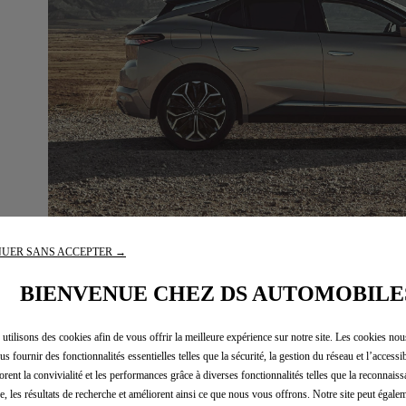
omme le cuir Nappa et l’Alcantara®
freinage d’urgence autom
ffrant un confort incomparable et
reconnaissance des pan
ne acoustique exceptionnelle.
signalisation ou l’alerte 
franchissement involonta
UER SANS ACCEPTER →
BIENVENUE CHEZ DS AUTOMOBILE
utilisons des cookies afin de vous offrir la meilleure expérience sur notre site. Les cookies no
us fournir des fonctionnalités essentielles telles que la sécurité, la gestion du réseau et l’accessibi
orent la convivialité et les performances grâce à diverses fonctionnalités telles que la reconnaiss
e, les résultats de recherche et améliorent ainsi ce que nous vous offrons. Notre site peut égalem