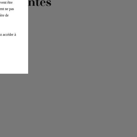
fréquentes
vent être
ent ne pas
ère de
z accéder à