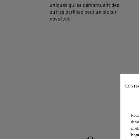
nt matériaux nobles,
uniques qui se démarquent des
c
itions Haute Couture.
autres berlines pour un plaisir
o
novateur.
u
CONTIN
Nous 
de vo
améli
langu